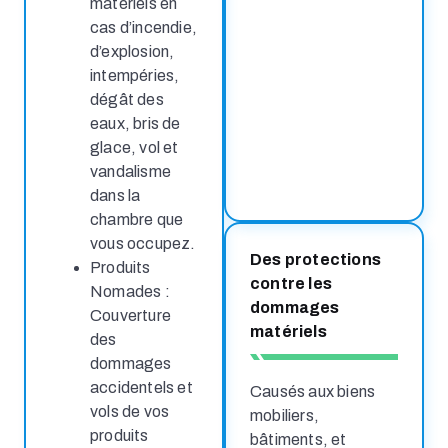
matériels en
cas d’incendie,
d’explosion,
intempéries,
dégât des
eaux, bris de
glace, vol et
vandalisme
dans la
chambre que
vous occupez.
Des protections
Produits
contre les
Nomades :
dommages
Couverture
matériels
des
dommages
accidentels et
Causés aux biens
vols de vos
mobiliers,
produits
bâtiments, et